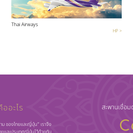
Thai Airways
HP >
ืออะไร
สะพานเชื่อม
าม ของไทยและญี่ปุ่น" เราจึง
ทยและประเทศญี่ปุ่นไว้ด้วยกัน