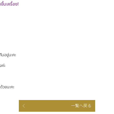
้นเครื่อง!
ืนอยู่นะคะ
งค่ะ
ันด้วยนะคะ
一覧へ戻る