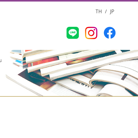
TH
/
JP