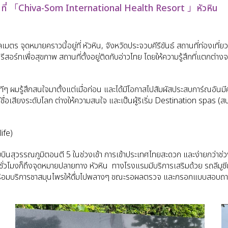
t ที่ 「Chiva-Som International Health Resort 」หัวหิน
ตร จุดหมายคราวนี้อยู่ที่ หัวหิน, จังหวัดประจวบคีรีขันธ์ สถานที่ท่องเที่ยว
รื่องรีสอร์ทเพื่อสุขภาพ สถานที่ตั้งอยู่ติดกับอ่าวไทย โดยให้ความรู้สึกที่แตก
้สึกสนใจมาตั้งแต่เมื่อก่อน และได้มีโอกาสไปสัมผัสประสบการ์ณอันมีค่าเมื่
อเสียงระดับโลก ต่างให้ความสนใจ และเป็นผู้ริเริ่ม
Destination spas (สปาบ
life)
สุวรรณภูมิตอนตี 5 ในช่วงเช้า การเข้าประเทศไทยสะดวก และง่ายกว่าช่วงต้
 ชั่วโมงก็ถึงจุดหมายปลายทาง หัวหิน ทางโรงแรมมีบริการเสริมด้วย รถลีมูซี
ว พร้อมบริการชาสมุนไพรให้ดื่มไปพลางๆ ขณะรอผลตรวจ และกรอกแบบสอบถา