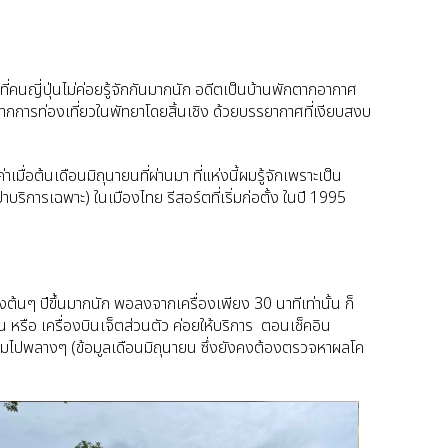
ที่คนญี่ปุ่นไม่ค่อยรู้จักกันมากนัก อดีตเป็นบ้านพักตากอากาศ
ต่างจากการท่องเที่ยวในพัทยาโดยสิ้นเชิง ด้วยบรรยากาศที่เงียบสงบ
อต้นเดือนมิถุนายนที่ผ่านมา ที่แห่งนี้ผมรู้จักเพราะเป็น
ริการเฉพาะ) ในเมืองไทย รีสอร์ตที่เริ่มก่อตั้ง ในปี
1995
นๆ ปีขึ้นมากนัก พอลงจากเครื่องเพียง 30 นาทีเท่านั้น ก็
น หรือ เครื่องบินเจ็ตส่วนตัว ค่อยให้บริการ ตอนเช็คอิน
มไปพลางๆ (ข้อมูลเดือนมิถุนายน ซึ่งยังคงต้องตรวจหาผลโค