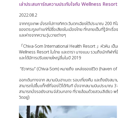
เล่าประสบการ์ณความประทับใจกับ Wellness Resor
2022.08.2
จากกรุงเทพ นั่งรถไปทางทิศ
ตะวันตกเฉียงใต้ประมาณ 200 กิโลเม
ของตระกูลเก่าแก่ที่มีชื่อเสียงในเมืองไทย
ที่กลายเป็นที่รู้จักเ
และ
ห่างจากความวุ่นวายต่างๆ
「Chiva-Som International Health Resort 」หัวหิน เป็นทีๆ ผมรู
Wellness Resort ในไทย และดารา นางแบบ รวมถึงนักกีฬาที่มีชื่
และได้มีการปรับขยายใหญ่ขึ่นในปี 2019
“ชีวาศรม” (Chiva-Som) หมายถึง แหล่งของชีวิต (haven of 
ออกเดินทางจาก สนามบินฮาเนดะ รอบเที่ยงคืน และถึงยังสนามบิน
สามารถไปขึ้นแท็กซี่ที่จองไว้ได้ทันที นั่งจากสนามบินประมาณ 3
สามารถนั่งรอยังเลานจ์ส่วนกลาง ที่รายล้อมด้วยสวนสีเขีย
วิดอยู่)