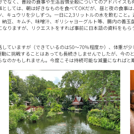
けでなく、普段の食事や生活習慣全般についてのアドバイスも
事としては、朝は好きなものを食べてOKだが、昼と夜の食事
、キュウリを少しずつ。一日に2,3リットルの水を飲むこと。
、納豆、キムチ、味噌汁、ギリシャヨーグルト等、腸内の善玉
になりますが、リクエストをすれば事前に日本語の資料をもら
していますが（できているのは50～70％程度か）、体重が
運動に挑戦することはあっても長続きしませんでしたが、今の
らなのかもしれません。今度こそは持続可能な減量になればと