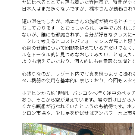
ヤに比べるととても落ち着いた雰囲気で、時間がゆ
日本人はまだ多くないですが、橋本さんが勤務され
短い滞在でしたが、橋本さんの施術が終わるとチェ
ちしております」とおっしゃられ、握手でお別れし
ないが、誰にも邪魔されず、自分が好きなクラスに
ータルで考えるとコストパフォーマンスが高いと思う
心身の健康について問題を抱えている方だけでなく
ルをトータル的に見つめなおしてみたい、と考えた
よりも増えていたおり、個人的にも有意義な訪問と
心残りなのが、リゾート内で写真を思うように撮れ
タル機器の使用を基本的に禁じており、今回もスタ
ホアヒンから約1時間、バンコクへ行く途中のペッ
おり、そこから空が見えています。岩の裂け目から
くから瞑想が行われていたというのも納得です。ホ
クロン市場や、少し足を延ばせばアンパワー水上市