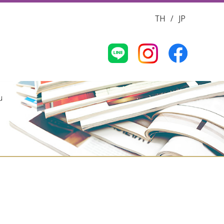
TH
/
JP