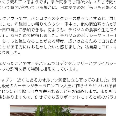
っくり流れているようです。また雨季でも雨が少ないのも特徴
ていて時間が空いている場合は、日本語でのお手伝いも可能と
ックアウトです。バンコクへのタクシーの乗ろうとすると、再
ました。名残惜しい帰りのタクシー車中で、他の宿泊客の方が
一日中自由に参加できる。何よりも、チバソムの食事や生活ス
」。あらためて納得しました。チバソムのポリシーやトリート
、ちょっと気になることがある程度、或いはあらためて自分自
ことがある方にはお勧めしたいと感じました。私自身もコロナ
なりました。
なかったことです。チバソムではデジタルフリーとプライバシ
ッフの許可を得て特別に撮影をしています。
チャブリー近くにあるカオルアン洞窟に立ち寄ってみました。
入る光のカーテンがチュラロンコン大王が作らせたといわれる
アヒンに行く際には立ち寄られることをお勧めします。またも
場もありますので、併せて立ち寄りポイントにすると旅のバラ