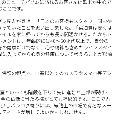
とのこと。チバソムに訪れるお客さんは欧米が中心で
のことです。
び支配人が登場。「日本のお客様もスタッフ一同お待
言っていたことを思い出しました。「宿泊費は安くは
タイルを家に帰ってからも長い間活かせる。だからト
メントは、年齢的には40～50才代以上で、自分の
身の健康だけでなく、心や精神も含めたライフスタイ
禍に入ってから心身の健康について考えることが以前
ー保護の観点で、自室以外でのカメラやスマホ等デジ
洞窟といっても階段を下りて先に進むと上部が裂けて
黄金の仏像に当たる様がとても神秘的です。ここで古
う少しバンコク寄りには、線路上の市場で有名なメー
エティーさが増してよいかもしれません。